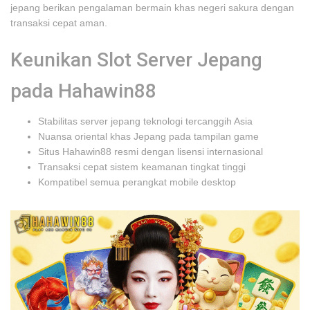
jepang berikan pengalaman bermain khas negeri sakura dengan
transaksi cepat aman.
Keunikan Slot Server Jepang
pada Hahawin88
Stabilitas server jepang teknologi tercanggih Asia
Nuansa oriental khas Jepang pada tampilan game
Situs Hahawin88 resmi dengan lisensi internasional
Transaksi cepat sistem keamanan tingkat tinggi
Kompatibel semua perangkat mobile desktop