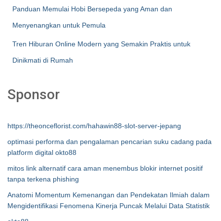
Panduan Memulai Hobi Bersepeda yang Aman dan
Menyenangkan untuk Pemula
Tren Hiburan Online Modern yang Semakin Praktis untuk
Dinikmati di Rumah
Sponsor
https://theonceflorist.com/hahawin88-slot-server-jepang
optimasi performa dan pengalaman pencarian suku cadang pada
platform digital okto88
mitos link alternatif cara aman menembus blokir internet positif
tanpa terkena phishing
Anatomi Momentum Kemenangan dan Pendekatan Ilmiah dalam
Mengidentifikasi Fenomena Kinerja Puncak Melalui Data Statistik