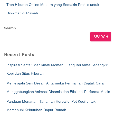
Tren Hiburan Online Modern yang Semakin Praktis untuk
Dinikmati di Rumah
Search
SEARCH
Recent Posts
Inspirasi Santai: Menikmati Momen Luang Bersama Secangkir
Kopi dan Situs Hiburan
Menjelajahi Seni Desain Antarmuka Permainan Digital: Cara
Menggabungkan Animasi Dinamis dan Efisiensi Performa Mesin
Panduan Menanam Tanaman Herbal di Pot Kecil untuk
Memenuhi Kebutuhan Dapur Rumah