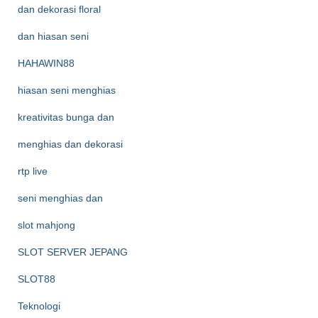
dan dekorasi floral
dan hiasan seni
HAHAWIN88
hiasan seni menghias
kreativitas bunga dan
menghias dan dekorasi
rtp live
seni menghias dan
slot mahjong
SLOT SERVER JEPANG
SLOT88
Teknologi