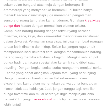
sekumpulan bunga di atas meja dengan beberapa lilin
aromaterapi yang menyebar ke harummu. Ini bukan hanya
menarik secara visual tetapi juga menambah pengalaman
sensory di ruang tamu atau kamar tidurmu. Gunakan
kreativitas
bunga dan
hiasan dengan memainkan elemen tekstur.
Campurkan barang-barang dengan tekstur yang berbeda—
misalnya, kaca, kayu, dan kain—untuk menciptakan kedalaman
dalam dekorasi. Permainan rasa visual ini bisa membuat ruangan
terasa lebih dinamis dan hidup. Selain itu, jangan ragu untuk
mempersonalisasi dekorasi floral dengan menambahkan barang-
barang yang memiliki arti khusus bagimu. Mungkin sebuah pot
bunga hadir dari acara spesial atau keramik yang dibeli saat
traveling. Dengan begitu, setiap sudut ruanganmu menjadi cerita
—cerita yang dapat dibagikan kepada tamu yang berkunjung.
Dengan pemikiran kreatif dan sedikit keberanian dalam
eksperimen, kamu akan menemukan bahwa dunia bunga dan
hiasan tidak ada habisnya. Jadi, jangan tunggu lagi, ambillah
bunga favoritmu dan mulai berkarya! Ingin menjelajahi lebih
banyak? Kunjungi
theonceflorist
untuk tip dan inspirasi dekorasi
lebih lanjut!