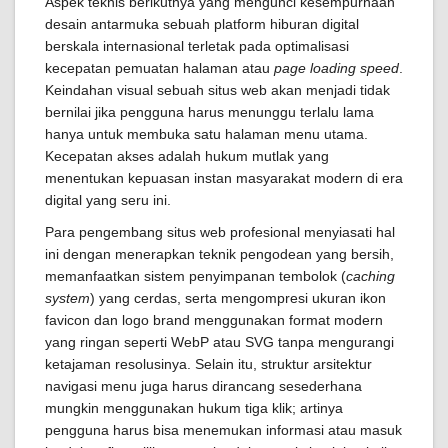
Aspek teknis berikutnya yang mengunci kesempurnaan
desain antarmuka sebuah platform hiburan digital
berskala internasional terletak pada optimalisasi
kecepatan pemuatan halaman atau
page loading speed
.
Keindahan visual sebuah situs web akan menjadi tidak
bernilai jika pengguna harus menunggu terlalu lama
hanya untuk membuka satu halaman menu utama.
Kecepatan akses adalah hukum mutlak yang
menentukan kepuasan instan masyarakat modern di era
digital yang seru ini.
Para pengembang situs web profesional menyiasati hal
ini dengan menerapkan teknik pengodean yang bersih,
memanfaatkan sistem penyimpanan tembolok (
caching
system
) yang cerdas, serta mengompresi ukuran ikon
favicon dan logo brand menggunakan format modern
yang ringan seperti WebP atau SVG tanpa mengurangi
ketajaman resolusinya. Selain itu, struktur arsitektur
navigasi menu juga harus dirancang sesederhana
mungkin menggunakan hukum tiga klik; artinya
pengguna harus bisa menemukan informasi atau masuk