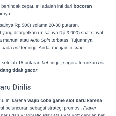
bertindak cepat. Ini adalah inti dari
bocoran
rnya:
salnya Rp 500) selama 20-30 putaran.
l yang ditargetkan (misalnya Rp 3.000) saat sinyal
ra manual atau
Auto Spin
terbatas. Tujuannya
u pada
bet
tertinggi Anda, menjamin
cuan
u setelah 15 putaran
bet
tinggi, segera turunkan
bet
edang tidak
gacor
.
ru Dirilis
u. Ini karena
wajib coba game slot baru karena
al peluncuran sebagai strategi promosi.
Player
baru dari Pragmatic Play atau PG Soft dengan
bet