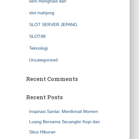
seni menghias dan
slot mahjong
SLOT SERVER JEPANG
SLOT88
Teknologi
Uncategorized
Recent Comments
Recent Posts
Inspirasi Santai: Menikmati Momen
Luang Bersama Secangkir Kopi dan
Situs Hiburan