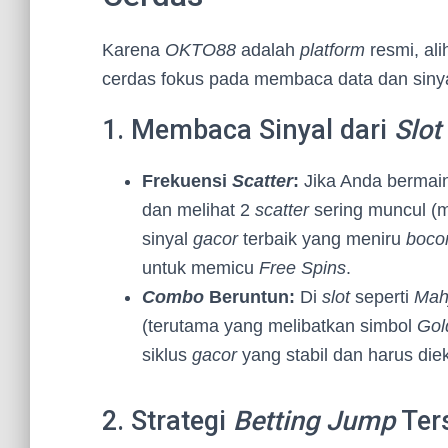
Karena
OKTO88
adalah
platform
resmi, ali
cerdas fokus pada membaca data dan siny
1. Membaca Sinyal dari
Slot
Frekuensi
Scatter
:
Jika Anda bermai
dan melihat 2
scatter
sering muncul (mi
sinyal
gacor
terbaik yang meniru
boco
untuk memicu
Free Spins
.
Combo
Beruntun:
Di
slot
seperti
Mah
(terutama yang melibatkan simbol
Gol
siklus
gacor
yang stabil dan harus di
2. Strategi
Betting Jump
Ters