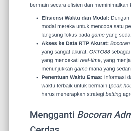
bermain secara efisien dan meminimalkan 
Efisiensi Waktu dan Modal:
Dengan 
modal mereka untuk mencoba satu pe
langsung fokus pada
game
yang sedan
Akses ke Data RTP Akurat:
Bocoran
yang sangat akurat.
OKTO88
sebaga
yang mendekati
real-time
, yang menjad
menunjukkan
game
mana yang sedang 
Penentuan Waktu Emas:
Informasi d
waktu terbaik untuk bermain (
peak ho
harus menerapkan strategi
betting
agre
Mengganti
Bocoran Ad
Cerdas