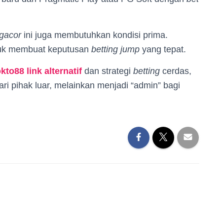
 gacor
ini juga membutuhkan kondisi prima.
ntuk membuat keputusan
betting jump
yang tepat.
kto88 link alternatif
dan strategi
betting
cerdas,
ri pihak luar, melainkan menjadi “admin” bagi