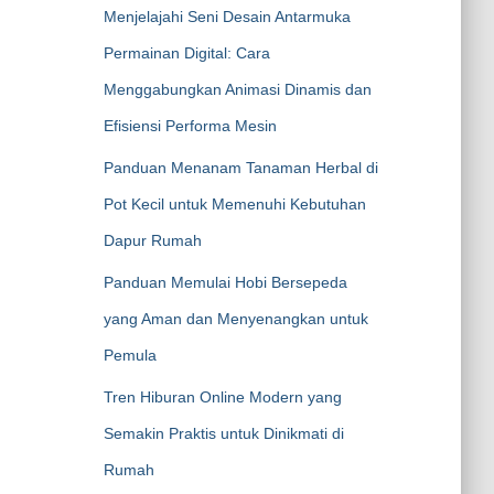
Menjelajahi Seni Desain Antarmuka
Permainan Digital: Cara
Menggabungkan Animasi Dinamis dan
Efisiensi Performa Mesin
Panduan Menanam Tanaman Herbal di
Pot Kecil untuk Memenuhi Kebutuhan
Dapur Rumah
Panduan Memulai Hobi Bersepeda
yang Aman dan Menyenangkan untuk
Pemula
Tren Hiburan Online Modern yang
Semakin Praktis untuk Dinikmati di
Rumah