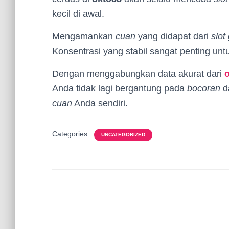
kecil di awal.
Mengamankan
cuan
yang didapat dari
slot
Konsentrasi yang stabil sangat penting u
Dengan menggabungkan data akurat dari
o
Anda tidak lagi bergantung pada
bocoran
da
cuan
Anda sendiri.
Categories:
UNCATEGORIZED