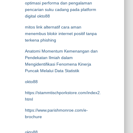
optimasi performa dan pengalaman
pencarian suku cadang pada platform
digital okto88
mitos link alternatif cara aman
menembus blokir internet positif tanpa
terkena phishing
Anatomi Momentum Kemenangan dan
Pendekatan Ilmiah dalam
Mengidentifikasi Fenomena Kinerja
Puncak Melalui Data Statistik
okto88
https://stammtischporkstore.com/index2.
html
https://www.parishmonroe.com/e-
brochure
okto88