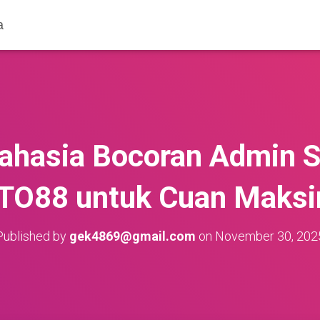
a
hasia Bocoran Admin Sl
TO88 untuk Cuan Maksi
Published by
gek4869@gmail.com
on
November 30, 202