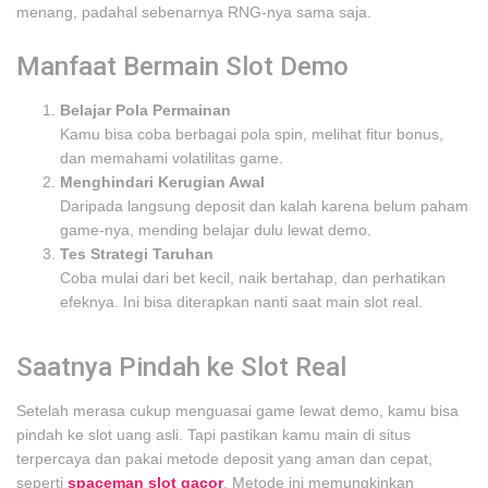
menang, padahal sebenarnya RNG-nya sama saja.
Manfaat Bermain Slot Demo
Belajar Pola Permainan
Kamu bisa coba berbagai pola spin, melihat fitur bonus,
dan memahami volatilitas game.
Menghindari Kerugian Awal
Daripada langsung deposit dan kalah karena belum paham
game-nya, mending belajar dulu lewat demo.
Tes Strategi Taruhan
Coba mulai dari bet kecil, naik bertahap, dan perhatikan
efeknya. Ini bisa diterapkan nanti saat main slot real.
Saatnya Pindah ke Slot Real
Setelah merasa cukup menguasai game lewat demo, kamu bisa
pindah ke slot uang asli. Tapi pastikan kamu main di situs
terpercaya dan pakai metode deposit yang aman dan cepat,
seperti
spaceman slot gacor
. Metode ini memungkinkan