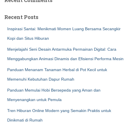
Recent Comments
Recent Posts
Inspirasi Santai: Menikmati Momen Luang Bersama Secangkir
Kopi dan Situs Hiburan
Menjelajahi Seni Desain Antarmuka Permainan Digital: Cara
Menggabungkan Animasi Dinamis dan Efisiensi Performa Mesin
Panduan Menanam Tanaman Herbal di Pot Kecil untuk
Memenuhi Kebutuhan Dapur Rumah
Panduan Memulai Hobi Bersepeda yang Aman dan
Menyenangkan untuk Pemula
Tren Hiburan Online Modern yang Semakin Praktis untuk
Dinikmati di Rumah