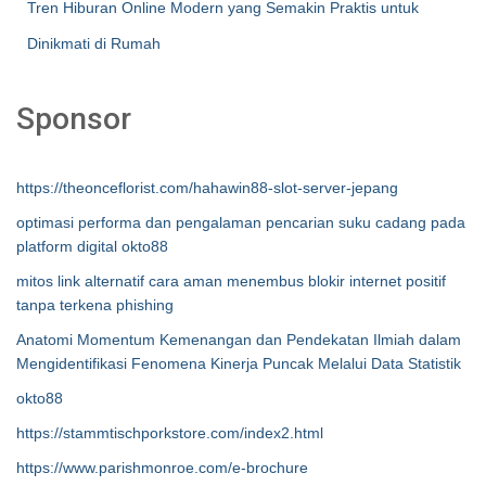
Tren Hiburan Online Modern yang Semakin Praktis untuk
Dinikmati di Rumah
Sponsor
https://theonceflorist.com/hahawin88-slot-server-jepang
optimasi performa dan pengalaman pencarian suku cadang pada
platform digital okto88
mitos link alternatif cara aman menembus blokir internet positif
tanpa terkena phishing
Anatomi Momentum Kemenangan dan Pendekatan Ilmiah dalam
Mengidentifikasi Fenomena Kinerja Puncak Melalui Data Statistik
okto88
https://stammtischporkstore.com/index2.html
https://www.parishmonroe.com/e-brochure