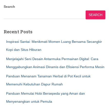
Search
SEARCH
Recent Posts
Inspirasi Santai: Menikmati Momen Luang Bersama Secangkir
Kopi dan Situs Hiburan
Menjelajahi Seni Desain Antarmuka Permainan Digital: Cara
Menggabungkan Animasi Dinamis dan Efisiensi Performa Mesin
Panduan Menanam Tanaman Herbal di Pot Kecil untuk
Memenuhi Kebutuhan Dapur Rumah
Panduan Memulai Hobi Bersepeda yang Aman dan
Menyenangkan untuk Pemula