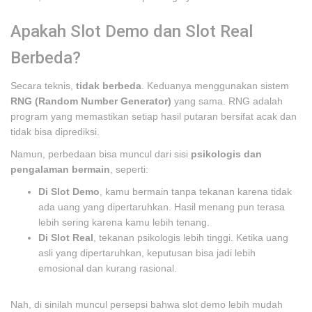
Apakah Slot Demo dan Slot Real
Berbeda?
Secara teknis,
tidak berbeda
. Keduanya menggunakan sistem
RNG (Random Number Generator)
yang sama. RNG adalah
program yang memastikan setiap hasil putaran bersifat acak dan
tidak bisa diprediksi.
Namun, perbedaan bisa muncul dari sisi
psikologis dan
pengalaman bermain
, seperti:
Di Slot Demo
, kamu bermain tanpa tekanan karena tidak
ada uang yang dipertaruhkan. Hasil menang pun terasa
lebih sering karena kamu lebih tenang.
Di Slot Real
, tekanan psikologis lebih tinggi. Ketika uang
asli yang dipertaruhkan, keputusan bisa jadi lebih
emosional dan kurang rasional.
Nah, di sinilah muncul persepsi bahwa slot demo lebih mudah