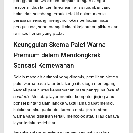
pengguna bahwa sistem berjalan dengan sangat
responsif dan lancar. Integrasi transisi gambar yang
halus dan seimbang terbukti efektif dalam memicu
perasaan senang, mengunci fokus perhatian mata
pengunjung, serta mengeliminasi kejenuhan pikiran dari
rutinitas harian yang padat.
Keunggulan Skema Palet Warna
Premium dalam Mendongkrak
Sensasi Kemewahan
Selain masalah animasi yang dinamis, pemilihan skema
palet warna pada latar belakang situs juga memegang
kendali penuh atas kenyamanan mata pengguna (
visual
comfort
). Menatap layar monitor komputer jinjing atau
ponsel pintar dalam jangka waktu lama dapat memicu
kelelahan akut pada otot kornea mata jika kontras
warna yang disajikan terlalu mencolok atau silau cahaya
layar terlalu berlebihan.
Terapkan standar estetika premium industri modern