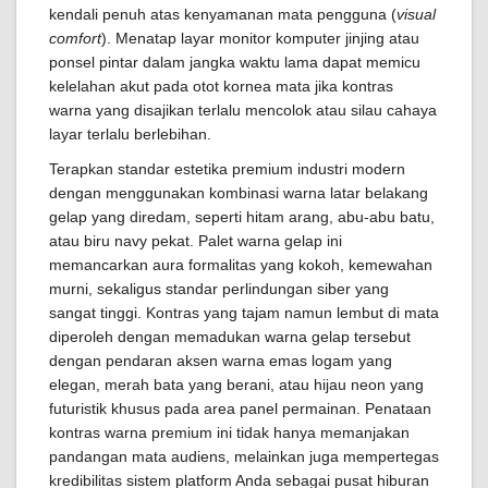
kendali penuh atas kenyamanan mata pengguna (
visual
comfort
). Menatap layar monitor komputer jinjing atau
ponsel pintar dalam jangka waktu lama dapat memicu
kelelahan akut pada otot kornea mata jika kontras
warna yang disajikan terlalu mencolok atau silau cahaya
layar terlalu berlebihan.
Terapkan standar estetika premium industri modern
dengan menggunakan kombinasi warna latar belakang
gelap yang diredam, seperti hitam arang, abu-abu batu,
atau biru navy pekat. Palet warna gelap ini
memancarkan aura formalitas yang kokoh, kemewahan
murni, sekaligus standar perlindungan siber yang
sangat tinggi. Kontras yang tajam namun lembut di mata
diperoleh dengan memadukan warna gelap tersebut
dengan pendaran aksen warna emas logam yang
elegan, merah bata yang berani, atau hijau neon yang
futuristik khusus pada area panel permainan. Penataan
kontras warna premium ini tidak hanya memanjakan
pandangan mata audiens, melainkan juga mempertegas
kredibilitas sistem platform Anda sebagai pusat hiburan