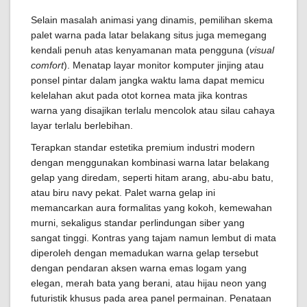
Selain masalah animasi yang dinamis, pemilihan skema
palet warna pada latar belakang situs juga memegang
kendali penuh atas kenyamanan mata pengguna (
visual
comfort
). Menatap layar monitor komputer jinjing atau
ponsel pintar dalam jangka waktu lama dapat memicu
kelelahan akut pada otot kornea mata jika kontras
warna yang disajikan terlalu mencolok atau silau cahaya
layar terlalu berlebihan.
Terapkan standar estetika premium industri modern
dengan menggunakan kombinasi warna latar belakang
gelap yang diredam, seperti hitam arang, abu-abu batu,
atau biru navy pekat. Palet warna gelap ini
memancarkan aura formalitas yang kokoh, kemewahan
murni, sekaligus standar perlindungan siber yang
sangat tinggi. Kontras yang tajam namun lembut di mata
diperoleh dengan memadukan warna gelap tersebut
dengan pendaran aksen warna emas logam yang
elegan, merah bata yang berani, atau hijau neon yang
futuristik khusus pada area panel permainan. Penataan