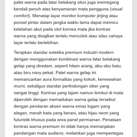
palet warna pada latar belakang situs juga memegang
kendali penuh atas kenyamanan mata pengguna (
visual
comfort
). Menatap layar monitor komputer jinjing atau
ponsel pintar dalam jangka waktu lama dapat memicu
kelelahan akut pada otot kornea mata jika kontras
warna yang disajikan terlalu mencolok atau silau cahaya
layar terlalu berlebihan.
Terapkan standar estetika premium industri modern
dengan menggunakan kombinasi warna latar belakang
gelap yang diredam, seperti hitam arang, abu-abu batu,
atau biru navy pekat. Palet warna gelap ini
memancarkan aura formalitas yang kokoh, kemewahan
murni, sekaligus standar perlindungan siber yang
sangat tinggi. Kontras yang tajam namun lembut di mata
diperoleh dengan memadukan warna gelap tersebut
dengan pendaran aksen warna emas logam yang
elegan, merah bata yang berani, atau hijau neon yang
futuristik khusus pada area panel permainan. Penataan
kontras warna premium ini tidak hanya memanjakan
pandangan mata audiens, melainkan juga mempertegas