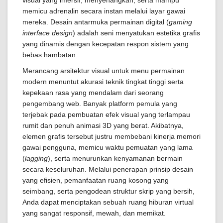
visual yang imersif, menyenangkan, serta mampu
memicu adrenalin secara instan melalui layar gawai
mereka. Desain antarmuka permainan digital (
gaming
interface design
) adalah seni menyatukan estetika grafis
yang dinamis dengan kecepatan respon sistem yang
bebas hambatan.
Merancang arsitektur visual untuk menu permainan
modern menuntut akurasi teknik tingkat tinggi serta
kepekaan rasa yang mendalam dari seorang
pengembang web. Banyak platform pemula yang
terjebak pada pembuatan efek visual yang terlampau
rumit dan penuh animasi 3D yang berat. Akibatnya,
elemen grafis tersebut justru membebani kinerja memori
gawai pengguna, memicu waktu pemuatan yang lama
(
lagging
), serta menurunkan kenyamanan bermain
secara keseluruhan. Melalui penerapan prinsip desain
yang efisien, pemanfaatan ruang kosong yang
seimbang, serta pengodean struktur skrip yang bersih,
Anda dapat menciptakan sebuah ruang hiburan virtual
yang sangat responsif, mewah, dan memikat.