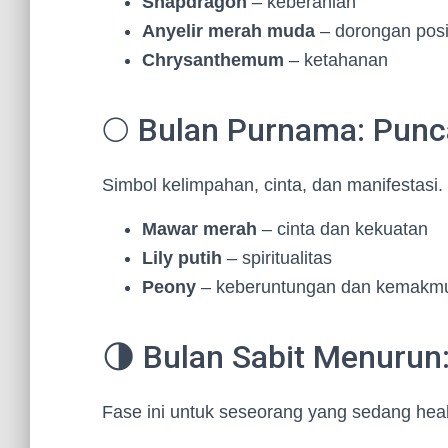
Snapdragon
– keberanian
Anyelir merah muda
– dorongan posit
Chrysanthemum
– ketahanan
🌕 Bulan Purnama: Punc
Simbol kelimpahan, cinta, dan manifestasi
Mawar merah
– cinta dan kekuatan
Lily putih
– spiritualitas
Peony
– keberuntungan dan kemakm
🌗 Bulan Sabit Menurun:
Fase ini untuk seseorang yang sedang heal