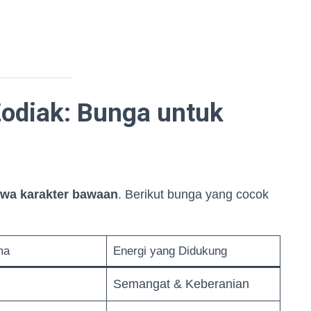
odiak: Bunga untuk
wa karakter bawaan
. Berikut bunga yang cocok
ma
Energi yang Didukung
Semangat & Keberanian