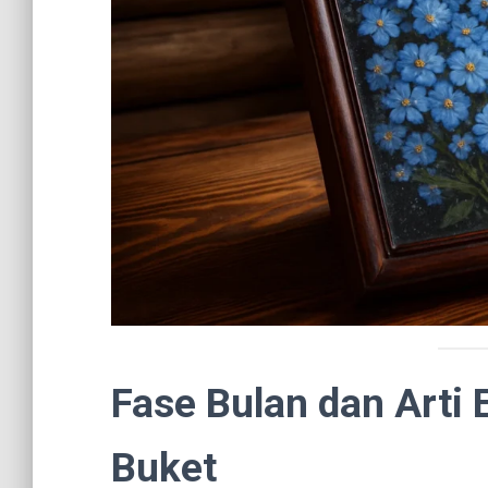
Fase Bulan dan Arti
Buket