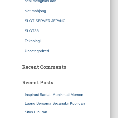
seni menghias dan
slot mahjong
SLOT SERVER JEPANG
SLOT88
Teknologi
Uncategorized
Recent Comments
Recent Posts
Inspirasi Santai: Menikmati Momen
Luang Bersama Secangkir Kopi dan
Situs Hiburan