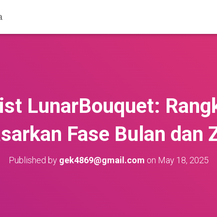
a
rist LunarBouquet: Rang
sarkan Fase Bulan dan 
Published by
gek4869@gmail.com
on
May 18, 2025