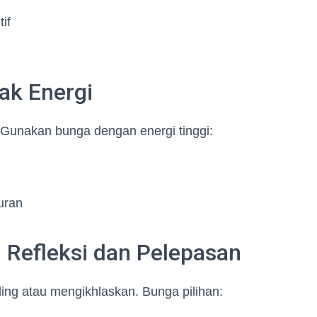
if
ak Energi
. Gunakan bunga dengan energi tinggi:
uran
 Refleksi dan Pelepasan
ing atau mengikhlaskan. Bunga pilihan: