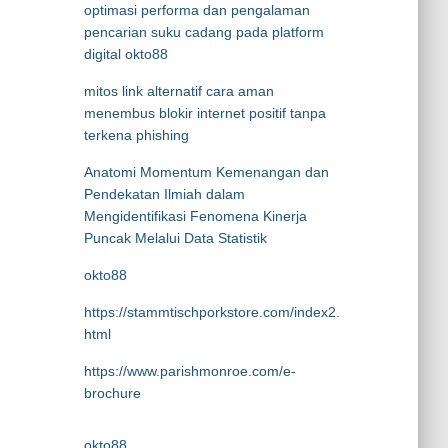
optimasi performa dan pengalaman
pencarian suku cadang pada platform
digital okto88
mitos link alternatif cara aman
menembus blokir internet positif tanpa
terkena phishing
Anatomi Momentum Kemenangan dan
Pendekatan Ilmiah dalam
Mengidentifikasi Fenomena Kinerja
Puncak Melalui Data Statistik
okto88
https://stammtischporkstore.com/index2.
html
https://www.parishmonroe.com/e-
brochure
okto88