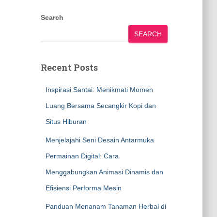
Search
SEARCH
Recent Posts
Inspirasi Santai: Menikmati Momen
Luang Bersama Secangkir Kopi dan
Situs Hiburan
Menjelajahi Seni Desain Antarmuka
Permainan Digital: Cara
Menggabungkan Animasi Dinamis dan
Efisiensi Performa Mesin
Panduan Menanam Tanaman Herbal di