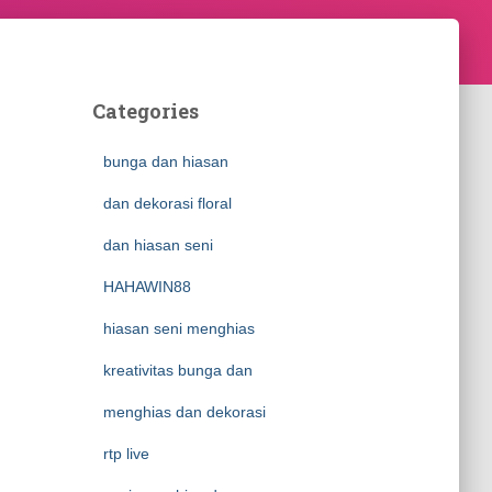
Categories
bunga dan hiasan
dan dekorasi floral
dan hiasan seni
HAHAWIN88
hiasan seni menghias
kreativitas bunga dan
menghias dan dekorasi
rtp live