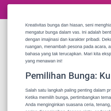
Kreativitas bunga dan hiasan, seni menghia
mengatur bunga dalam vas. Ini adalah ben
dengan imajinasi dan karakter pribadi. De
ruangan, menambah pesona pada acara, a
bahasa yang tak terucapkan. Mari kita eks
yang menawan ini!
Pemilihan Bunga: Kun
Salah satu langkah paling penting dalam p
Ketika memilih bunga, pertimbangkan tem
Anda menginginkan suasana ceria, tenang