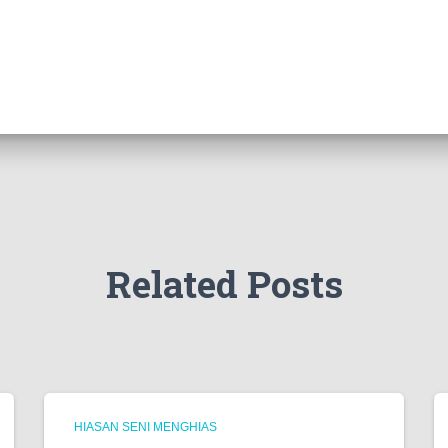
Related Posts
HIASAN SENI MENGHIAS