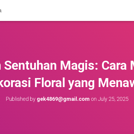
a
 Sentuhan Magis: Cara
korasi Floral yang Mena
Published by
gek4869@gmail.com
on
July 25, 2025