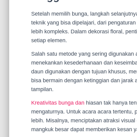
Setelah memilih bunga, langkah selanjutny
teknik yang bisa dipelajari, dari pengatur
lebih kompleks. Dalam dekorasi floral, p
setiap elemen.
Salah satu metode yang sering digunakan 
menekankan kesederhanaan dan keseimbang
daun digunakan dengan tujuan khusus, men
bisa bermain dengan ketinggian dan jarak
tampilan.
Kreativitas bunga dan
hiasan tak hanya ten
mengaturnya. Untuk acara acara tertentu, 
lebih. Misalnya, menciptakan atraksi visu
mangkuk besar dapat memberikan kesan ya