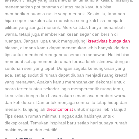
aksesori vintage yang bisa mewarnai tema floral kalian. Misalnya,
menempatkan pot tanaman di atas meja kayu tua bisa
memberikan nuansa rustic yang menarik. Selain itu, tanaman
hijau seperti sukulen atau monstera sering kali bisa menjadi
pilihan yang sangat menarik. Mereka tidak hanya menambah
warna, tetapi juga memberikan kesan segar dan bersih di
ruangan. Jangan lupa untuk mengunjungi
kreativitas bunga dan
hiasan, di mana kamu dapat menemukan lebih banyak ide dan
tips untuk membuat ruanganmu semakin menawan. Hal ini bisa
membuat setiap momen di rumah terasa lebih istimewa dengan
sentuhan seni yang tepat. Dengan segala kemungkinan yang
ada, setiap sudut di rumah dapat diubah menjadi ruang kreatif
yang menawan. Apakah kamu merencanakan dekorasi untuk
acara tertentu atau sekadar ingin mempercantik ruang tamu,
kreativitas bunga dan hiasan akan senantiasa memberi warna
dan kehidupan. Dan untuk menjaga semua itu tetap hidup dan
menarik, kunjungilah
theonceflorist
untuk inspirasi lebih lanjut!
Tips desain rumah minimalis nggak ada habisnya untuk
dieksplorasi. Temukan inspirasi baru setiap hari supaya rumah
makin nyaman dan estetik!