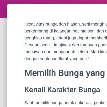
Kreativitas bunga dan hiasan, seni menghias
berkembang di kalangan pecinta seni dan d
penghias ruang, tetapi juga dapat membe
Dengan sedikit imajinasi dan tumpuan pada
menawan dan menggugah selera. Mari kita
dengan sentuhan floral yang unik!
Memilih Bunga yang
Kenali Karakter Bunga
Saat memilih bunga untuk dekorasi, penti