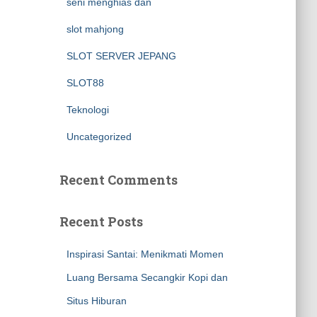
seni menghias dan
slot mahjong
SLOT SERVER JEPANG
SLOT88
Teknologi
Uncategorized
Recent Comments
Recent Posts
Inspirasi Santai: Menikmati Momen
Luang Bersama Secangkir Kopi dan
Situs Hiburan