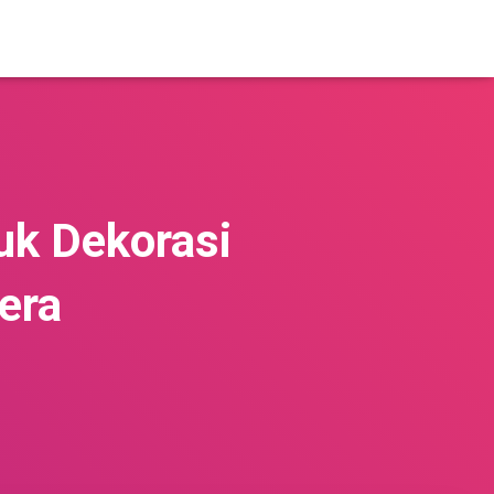
uk Dekorasi
era