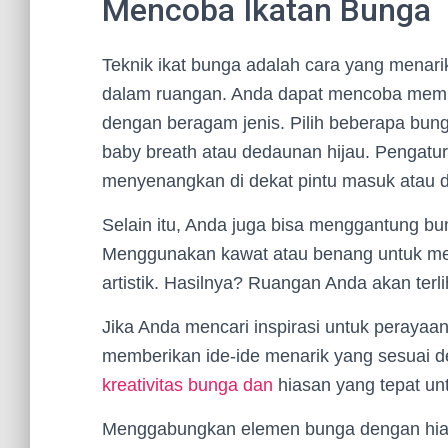
Mencoba Ikatan Bunga
Teknik ikat bunga adalah cara yang menar
dalam ruangan. Anda dapat mencoba membu
dengan beragam jenis. Pilih beberapa bunga
baby breath atau dedaunan hijau. Pengatu
menyenangkan di dekat pintu masuk atau d
Selain itu, Anda juga bisa menggantung bun
Menggunakan kawat atau benang untuk men
artistik. Hasilnya? Ruangan Anda akan terli
Jika Anda mencari inspirasi untuk perayaa
memberikan ide-ide menarik yang sesuai 
kreativitas bunga dan
hiasan yang tepat un
Menggabungkan elemen bunga dengan hiasan 