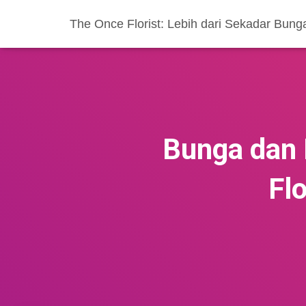
The Once Florist: Lebih dari Sekadar Bung
Bunga dan 
Fl