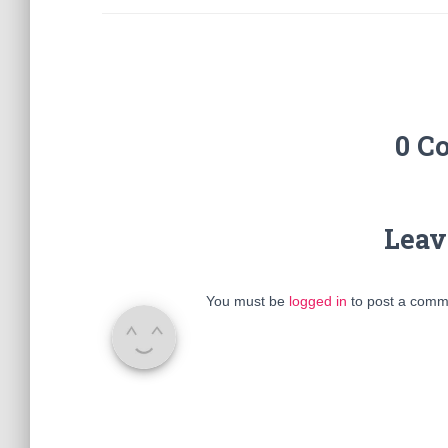
0 C
Leav
You must be
logged in
to post a comm