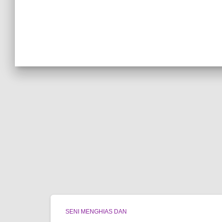
SENI MENGHIAS DAN