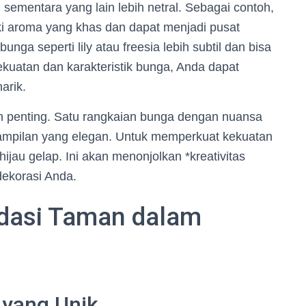
sementara yang lain lebih netral. Sebagai contoh,
 aroma yang khas dan dapat menjadi pusat
unga seperti lily atau freesia lebih subtil dan bisa
uatan dan karakteristik bunga, Anda dapat
arik.
ah penting. Satu rangkaian bunga dengan nuansa
ampilan yang elegan. Untuk memperkuat kekuatan
jau gelap. Ini akan menonjolkan *kreativitas
ekorasi Anda.
dasi Taman dalam
 yang Unik