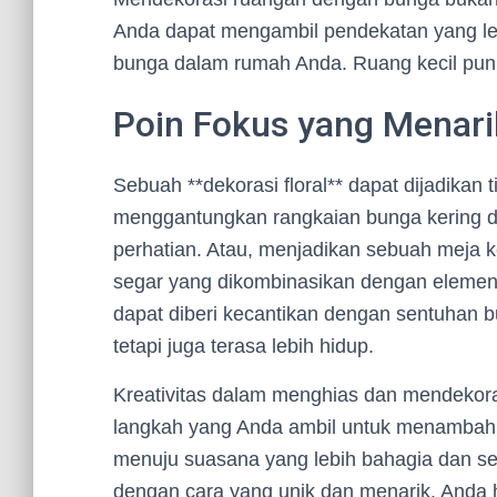
Anda dapat mengambil pendekatan yang le
bunga dalam rumah Anda. Ruang kecil pun 
Poin Fokus yang Menari
Sebuah **dekorasi floral** dapat dijadikan 
menggantungkan rangkaian bunga kering di
perhatian. Atau, menjadikan sebuah meja k
segar yang dikombinasikan dengan elemen la
dapat diberi kecantikan dengan sentuhan 
tetapi juga terasa lebih hidup.
Kreativitas dalam menghias dan mendekor
langkah yang Anda ambil untuk menambah *
menuju suasana yang lebih bahagia dan se
dengan cara yang unik dan menarik. Anda 