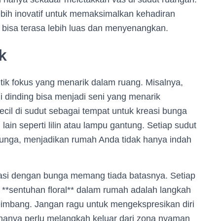
bih inovatif untuk memaksimalkan kehadiran
bisa terasa lebih luas dan menyenangkan.
k
titik fokus yang menarik dalam ruang. Misalnya,
 dinding bisa menjadi seni yang menarik
ecil di sudut sebagai tempat untuk kreasi bunga
in seperti lilin atau lampu gantung. Setiap sudut
bunga, menjadikan rumah Anda tidak hanya indah
asi dengan bunga memang tiada batasnya. Setiap
*sentuhan floral** dalam rumah adalah langkah
imbang. Jangan ragu untuk mengekspresikan diri
hanya perlu melangkah keluar dari zona nyaman