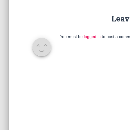
Leav
You must be
logged in
to post a comm