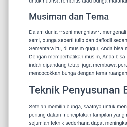
untuk nuansa romantis atau bunga matahari
Musiman dan Tema
Dalam dunia **seni menghias**, mengena
semi, bunga seperti tulip dan daffodil sed
Sementara itu, di musim gugur, Anda bisa
Dengan memperhatikan musim, Anda bisa m
indah dipandang tetapi juga membawa per
mencocokkan bunga dengan tema ruangan, 
Teknik Penyusunan 
Setelah memilih bunga, saatnya untuk me
penting dalam menciptakan tampilan yang me
sejumlah teknik sederhana dapat meningka