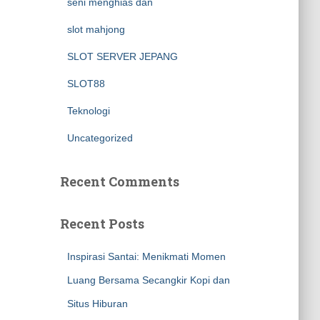
seni menghias dan
slot mahjong
SLOT SERVER JEPANG
SLOT88
Teknologi
Uncategorized
Recent Comments
Recent Posts
Inspirasi Santai: Menikmati Momen
Luang Bersama Secangkir Kopi dan
Situs Hiburan