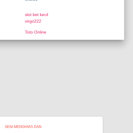
slot bet kecil
virgo222
Toto Online
SENI MENGHIAS DAN