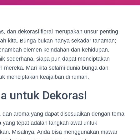
s, dan dekorasi floral merupakan unsur penting
mah kita. Bunga bukan hanya sekadar tanaman;
enambah elemen keindahan dan kehidupan.
nik sederhana, siapa pun dapat menciptakan
mereka. Mari kita selami dunia bunga dan
k menciptakan keajaiban di rumah.
a untuk Dekorasi
a, dan aroma yang dapat disesuaikan dengan tema
a yang tepat adalah langkah awal untuk
bkan. Misalnya, Anda bisa menggunakan mawar