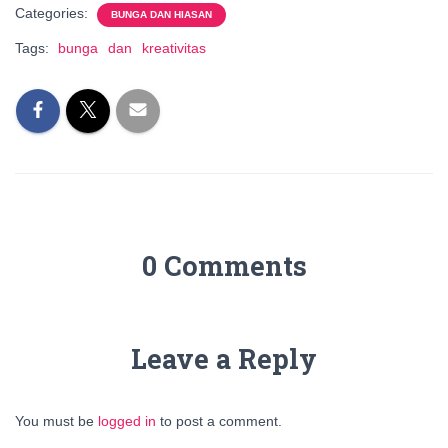
Categories:
BUNGA DAN HIASAN
Tags:
bunga
dan
kreativitas
0 Comments
Leave a Reply
You must be
logged in
to post a comment.