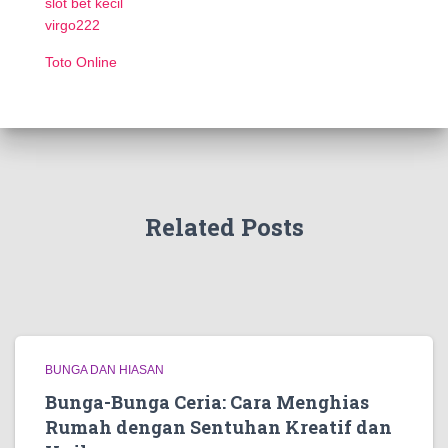
slot bet kecil
virgo222
Toto Online
Related Posts
BUNGA DAN HIASAN
Bunga-Bunga Ceria: Cara Menghias
Rumah dengan Sentuhan Kreatif dan