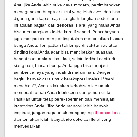
Atau jika Anda lebih suka gaya modern, pertimbangkan
menggunakan bunga artificial yang lebih awet dan bisa
diganti-ganti kapan saja. Langkah-langkah sederhana
ini adalah bagian dari
dekorasi floral
yang mana Anda
bisa menuangkan ide-ide kreatif sendiri. Pencahayaan
juga menjadi elemen penting dalam menonjolkan hiasan
bunga Anda. Tempatkan tali lampu di sekitar vas atau
dinding floral Anda agar bisa menciptakan suasana
hangat saat malam tiba. Jadi, selain terlihat cantik di
siang hari, hiasan bunga Anda juga bisa menjadi
sumber cahaya yang indah di malam hari. Dengan
begitu banyak cara untuk berekspresi melalui **seni
menghias**, Anda tidak akan kehabisan ide untuk
membuat rumah Anda lebih ceria dan penuh cinta.
Pastikan untuk tetap bereksperimen dan menjelajahi
kreativitas Anda. Jika Anda mencari lebih banyak
inspirasi, jangan ragu untuk mengunjungi
theonceflorist
dan temukan lebih banyak ide dekorasi floral yang
menyegarkan!