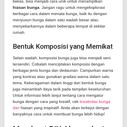
bekas, bisa menjadi cara unik untuk menampilkan
hiasan bunga
. Jangan ragu untuk mengeksplorasi
berbagai cara dalam menata bunga, baik itu dengan
menyusun bunga dalam satu wadah besar atau
menyebarkannya dalam beberapa tempat di sekitar
rumah.
Bentuk Komposisi yang Memikat
Selain wadah, komposisi bunga juga bisa menjadi seni
tersendiri. Cobalah menciptakan komposisi dengan
berbagai jenis bunga dan dedaunan. Campurkan warna
yang kontras atau gunakan gradasi warna dalam satu
tema. Keberagaman dalam tinggi dan bentuk bunga
juga menambah daya tarik pada tampilan keseluruhan.
Untuk informasi lebih lanjut tentang cara mengatur
bunga dengan cara yang kreatif, cek
kreativitas bunga
dan
hiasan yang inspiratif. Anda akan terkejut dengan
banyaknya cara untuk membuat bunga lebih hidup!