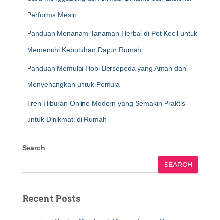
Performa Mesin
Panduan Menanam Tanaman Herbal di Pot Kecil untuk
Memenuhi Kebutuhan Dapur Rumah
Panduan Memulai Hobi Bersepeda yang Aman dan
Menyenangkan untuk Pemula
Tren Hiburan Online Modern yang Semakin Praktis
untuk Dinikmati di Rumah
Search
SEARCH
Recent Posts