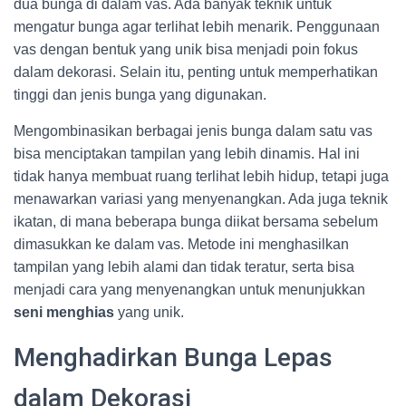
dua bunga di dalam vas. Ada banyak teknik untuk
mengatur bunga agar terlihat lebih menarik. Penggunaan
vas dengan bentuk yang unik bisa menjadi poin fokus
dalam dekorasi. Selain itu, penting untuk memperhatikan
tinggi dan jenis bunga yang digunakan.
Mengombinasikan berbagai jenis bunga dalam satu vas
bisa menciptakan tampilan yang lebih dinamis. Hal ini
tidak hanya membuat ruang terlihat lebih hidup, tetapi juga
menawarkan variasi yang menyenangkan. Ada juga teknik
ikatan, di mana beberapa bunga diikat bersama sebelum
dimasukkan ke dalam vas. Metode ini menghasilkan
tampilan yang lebih alami dan tidak teratur, serta bisa
menjadi cara yang menyenangkan untuk menunjukkan
seni menghias
yang unik.
Menghadirkan Bunga Lepas
dalam Dekorasi