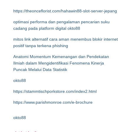
https://theonceflorist.com/hahawin88-slot-server-jepang
optimasi performa dan pengalaman pencarian suku
cadang pada platform digital okto88
mitos link alternatif cara aman menembus blokir internet
positif tanpa terkena phishing
Anatomi Momentum Kemenangan dan Pendekatan
Ilmiah dalam Mengidentifikasi Fenomena Kinerja
Puncak Melalui Data Statistik
okto88
https://stammtischporkstore.com/index2.html
https://www.parishmonroe.com/e-brochure
okto88