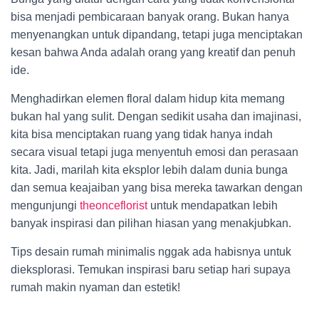
bisa menjadi pembicaraan banyak orang. Bukan hanya
menyenangkan untuk dipandang, tetapi juga menciptakan
kesan bahwa Anda adalah orang yang kreatif dan penuh
ide.
Menghadirkan elemen floral dalam hidup kita memang
bukan hal yang sulit. Dengan sedikit usaha dan imajinasi,
kita bisa menciptakan ruang yang tidak hanya indah
secara visual tetapi juga menyentuh emosi dan perasaan
kita. Jadi, marilah kita eksplor lebih dalam dunia bunga
dan semua keajaiban yang bisa mereka tawarkan dengan
mengunjungi
theonceflorist
untuk mendapatkan lebih
banyak inspirasi dan pilihan hiasan yang menakjubkan.
Tips desain rumah minimalis nggak ada habisnya untuk
dieksplorasi. Temukan inspirasi baru setiap hari supaya
rumah makin nyaman dan estetik!