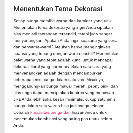
Menentukan Tema Dekorasi
Setiap bunga memiliki warna dan karakter yang unik.
Menentukan tema dekorasi yang ingin Anda ciptakan
bisa menjadi tantangan tersendiri, tetapi juga sangat
menyenangkan! Apakah Anda ingin suasana yang ceria
dan berwarna-warni? Ataukah hanya menginginkan
nuansa yang tenang dengan warna pastel? Menentukan
palet warna yang tepat adalah kunci untuk mencapai
dekorasi floral yang harmonis. Salah satu cara yang
menyenangkan adalah dengan mencampurkan
beberapa jenis bunga dalam satu vas. Misalnya,
menggabungkan bunga mawar merah, peony pink, dan
ulas ungu dapat menciptakan kontras yang menawan.
Jika Anda lebih suka kesan minimalis, cukup satu jenis
bunga dalam satu warna bisa jadi sangat elegan.
Cobalah
kreativitas bunga dan
hiasan Anda untuk
menemukan kombinasi yang paling pas untuk selera
Anda.